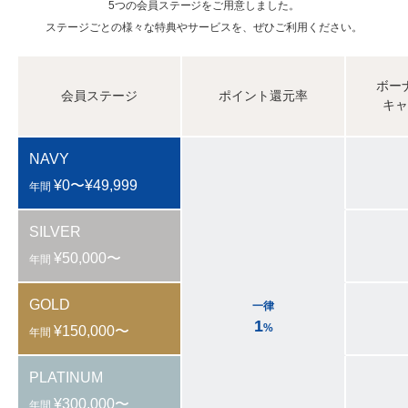
5つの会員ステージをご用意しました。
ステージごとの様々な特典やサービスを、ぜひご利用ください。
ボー
会員ステージ
ポイント還元率
キ
NAVY
¥0〜¥49,999
年間
SILVER
¥50,000〜
年間
GOLD
一律
1
%
¥150,000〜
年間
PLATINUM
¥300,000〜
年間